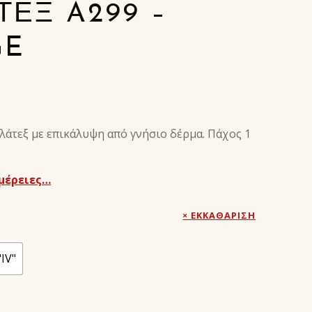
ΤΕΞ A299 –
GE
λάτεξ με επικάλυψη από γνήσιο δέρμα. Πάχος 1
μέρειες…
ΕΚΚΑΘΆΡΙΣΗ
"IV"