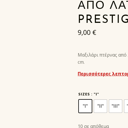
ΑΠΟ ΛΑ
PRESTI
9,00
€
Μαξιλάρι πτέρνας από 
cm.
Περισσότερες λεπτο
SIZES
: "I"
"I"
"II"
"III"
10 σε απόθεμα