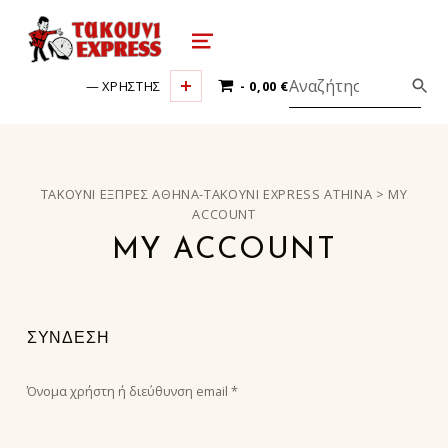
τακούνι εξπρές αθήνα-takoyni expr
MENU
0 ΠΡΟΪΌΝΤΑ
ΧΡΗΣΤΗΣ
0,00 €
ΤΑΚΟΎΝΙ ΕΞΠΡΈΣ ΑΘΉΝΑ-TAKOYNI EXPRESS ATHINA
>
MY
ACCOUNT
MY ACCOUNT
ΣΎΝΔΕΣΗ
Όνομα χρήστη ή διεύθυνση email
*