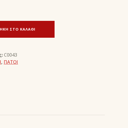
ΉΚΗ ΣΤΟ ΚΑΛΆΘΙ
ς:
C0043
Ι
,
ΠΑΤΟΙ