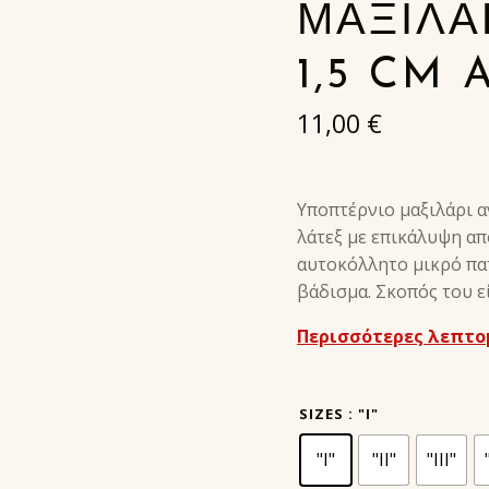
ΜΑΞΙΛΑ
1,5 CM 
11,00
€
Υποπτέρνιο μαξιλάρι 
λάτεξ με επικάλυψη απ
αυτοκόλλητο μικρό πατ
βάδισμα. Σκοπός του ε
Περισσότερες λεπτο
SIZES
: "I"
"I"
"II"
"III"