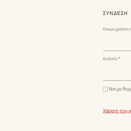
ΣΎΝΔΕΣΗ
Όνομα χρήστη ή
Κωδικός
*
Να με θυ
Χάσατε τον 
Skip back to main navigation