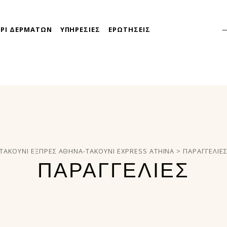
ΕΡΙ ΔΕΡΜΑΤΩΝ
ΥΠΗΡΕΣΙΕΣ
ΕΡΩΤΗΣΕΙΣ
takoyni express athina
ΤΑΚΟΎΝΙ ΕΞΠΡΈΣ ΑΘΉΝΑ-TAKOYNI EXPRESS ATHINA
>
ΠΑΡΑΓΓΕΛΊΕ
ΠΑΡΑΓΓΕΛΊΕΣ