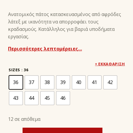
Ανατομικός πάτος κατασκευασμένος από αφρόδες
λάτεξ με ικανότητα να απορροφάει τους
κραδασμούς. Κατάλληλος για βαριά υποδήματα
εργασίας.
Περισσότερες λεπτομέρειες…
ΕΚΚΑΘΆΡΙΣΗ
SIZES
: 36
36
37
38
39
40
41
42
43
44
45
46
12 σε απόθεμα
PROACTIVE ANTISHOCK INSOLE - MOVI ποσότητα