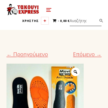
τακούνι εξπρές αθήνα-takoyni expr
MENU
0 ΠΡΟΪΌΝΤΑ
ΧΡΗΣΤΗΣ
0,00 €
← Προηγούμενο
Επόμενο →