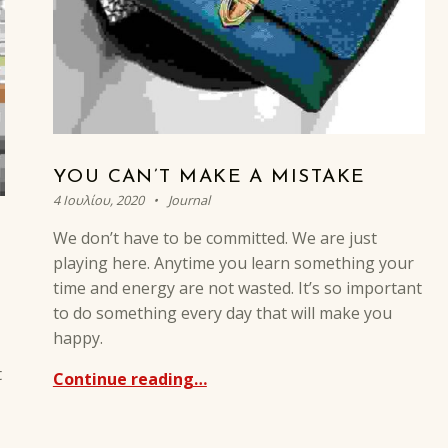
YOU CAN’T MAKE A MISTAKE
Posted on:
Categorized in:
Written by:
Antouan
4 Ιουλίου, 2020
Journal
We don’t have to be committed. We are just
playing here. Anytime you learn something your
time and energy are not wasted. It’s so important
to do something every day that will make you
happy.
t
Continue reading…