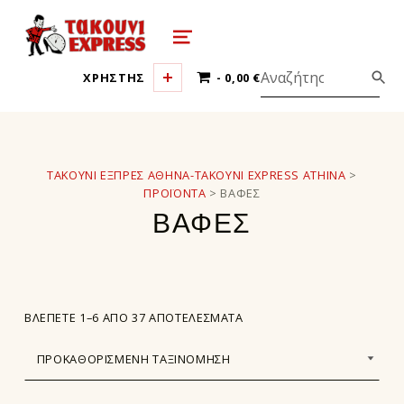
τακούνι εξπρές αθήνα-takoyni expr
MENU
0 ΠΡΟΪΌΝΤΑ
ΧΡΗΣΤΗΣ
0,00 €
ΤΑΚΟΎΝΙ ΕΞΠΡΈΣ ΑΘΉΝΑ-TAKOYNI EXPRESS ATHINA
>
ΠΡΟΪΌΝΤΑ
>
ΒΑΦΕΣ
ΒΑΦΕΣ
ΒΛΈΠΕΤΕ 1–6 ΑΠΌ 37 ΑΠΟΤΕΛΈΣΜΑΤΑ