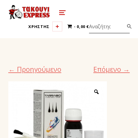
τακούνι εξπρές αθήνα-takoyni expr
MENU
0 ΠΡΟΪΌΝΤΑ
ΧΡΗΣΤΗΣ
0,00 €
← Προηγούμενο
Επόμενο →