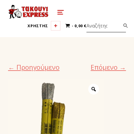
τακούνι εξπρές αθήνα-takoyni expr
MENU
0 ΠΡΟΪΌΝΤΑ
ΧΡΗΣΤΗΣ
0,00 €
← Προηγούμενο
Επόμενο →