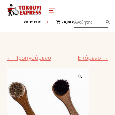
τακούνι εξπρές αθήνα-takoyni expr
MENU
0 ΠΡΟΪΌΝΤΑ
ΧΡΗΣΤΗΣ
0,00 €
← Προηγούμενο
Επόμενο →