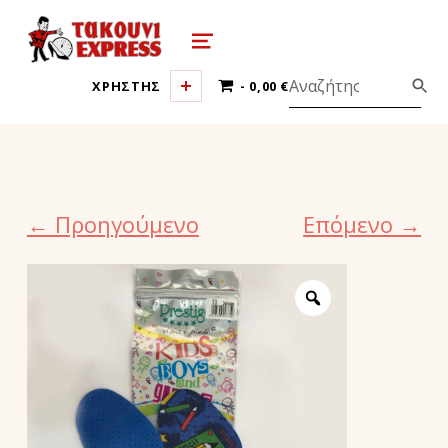
τακούνι εξπρές αθήνα-takoyni expr
MENU
0 ΠΡΟΪΌΝΤΑ
ΧΡΗΣΤΗΣ
0,00 €
← Προηγούμενο
Επόμενο →