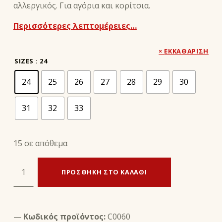
αλλεργικός. Για αγόρια και κορίτσια.
Περισσότερες λεπτομέρειες…
ΕΚΚΑΘΆΡΙΣΗ
SIZES
: 24
24
25
26
27
28
29
30
31
32
33
15 σε απόθεμα
ΠΑΙΔΙΚΟΣ ΠΑΤΟΣ KIDS BOYS & GIRLS - PRESTIGE ποσότητα
ΠΡΟΣΘΉΚΗ ΣΤΟ ΚΑΛΆΘΙ
Κωδικός προϊόντος:
C0060