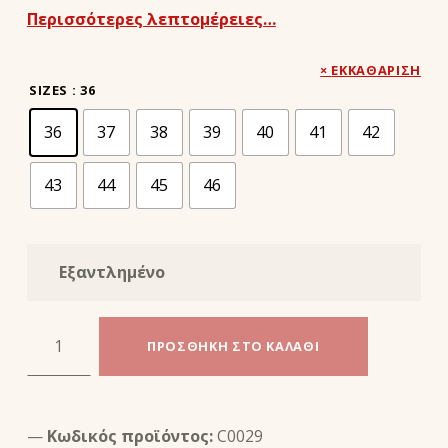
Περισσότερες λεπτομέρειες…
ΕΚΚΑΘΆΡΙΣΗ
SIZES
: 36
36
37
38
39
40
41
42
43
44
45
46
Εξαντλημένο
BALANCE DEO INSOLE - BAMA ποσότητα
ΠΡΟΣΘΉΚΗ ΣΤΟ ΚΑΛΆΘΙ
Κωδικός προϊόντος:
C0029