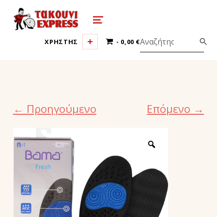
τακούνι εξπρές αθήνα-takoyni expr
MENU
0 ΠΡΟΪΌΝΤΑ
ΧΡΗΣΤΗΣ
0,00 €
← Προηγούμενο
Επόμενο →