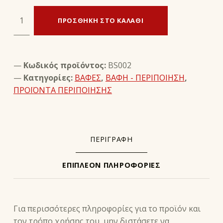
ΧΡΩΣΤΙΚΗ ΚΡΕΜΑ creme pigmentaire teintante - avel ποσότητα
ΠΡΟΣΘΉΚΗ ΣΤΟ ΚΑΛΆΘΙ
Κωδικός προϊόντος:
BS002
Κατηγορίες:
ΒΑΦΕΣ
,
ΒΑΦΗ - ΠΕΡΙΠΟΙΗΣΗ
,
ΠΡΟΪΟΝΤΑ ΠΕΡΙΠΟΙΗΣΗΣ
ΠΕΡΙΓΡΑΦΉ
ΕΠΙΠΛΈΟΝ ΠΛΗΡΟΦΟΡΊΕΣ
ΠΕΡΙΓΡΑΦΉ
Για περισσότερες πληροφορίες για το προϊόν και
τον τρόπο χρήσης του, μην διστάσετε να