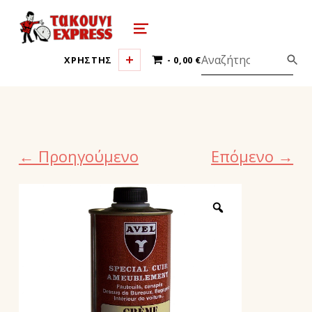
τακούνι εξπρές αθήνα-takoyni expr
MENU
0 ΠΡΟΪΌΝΤΑ
ΧΡΗΣΤΗΣ
0,00 €
← Προηγούμενο
Επόμενο →