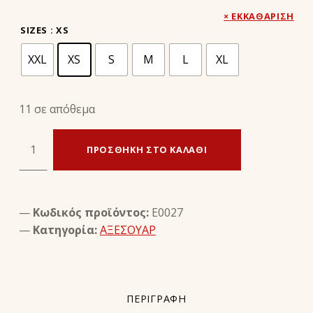
ΕΚΚΑΘΆΡΙΣΗ
SIZES
: XS
XXL
XS
S
M
L
XL
11 σε απόθεμα
ΞΥΛΙΝΗ ΦΟΡΜΑ ΥΠΟΔΗΜΑΤΩΝ ΜΕ ΕΛΑΤΗΡΙΟ ποσότητα
ΠΡΟΣΘΉΚΗ ΣΤΟ ΚΑΛΆΘΙ
Κωδικός προϊόντος:
E0027
Κατηγορία:
ΑΞΕΣΟΥΑΡ
ΠΕΡΙΓΡΑΦΉ