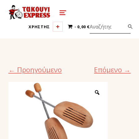
τακούνι εξπρές αθήνα-takoyni expr
MENU
0 ΠΡΟΪΌΝΤΑ
ΧΡΗΣΤΗΣ
0,00 €
← Προηγούμενο
Επόμενο →