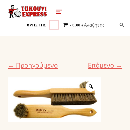
τακούνι εξπρές αθήνα-takoyni expr
MENU
0 ΠΡΟΪΌΝΤΑ
ΧΡΗΣΤΗΣ
0,00 €
← Προηγούμενο
Επόμενο →