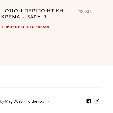
18,00
€
LOTION ΠΕΡΙΠΟΙΗΤΙΚΉ
ΚΡΈΜΑ – SAPHIR
ΠΡΟΣΘΉΚΗ ΣΤΟ ΚΑΛΆΘΙ
Facebook
Instagra
by
MagicWeb
•
To the top ↑
•