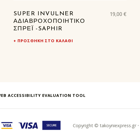
19,00
€
SUPER INVULNER
ΑΔΙΑΒΡΟΧΟΠΟΙΗΤΙΚΌ
ΣΠΡΈΙ -SAPHIR
ΠΡΟΣΘΉΚΗ ΣΤΟ ΚΑΛΆΘΙ
EB ACCESSIBILITY EVALUATION TOOL
takoyni express athina
Copyright © takoyniexpress.gr
•