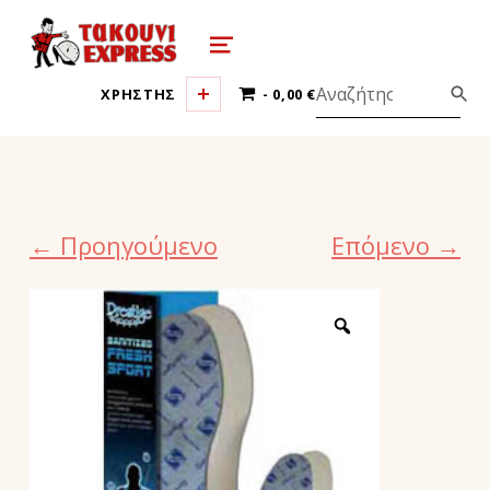
τακούνι εξπρές αθήνα-takoyni expr
MENU
0 ΠΡΟΪΌΝΤΑ
ΧΡΗΣΤΗΣ
0,00 €
← Προηγούμενο
Επόμενο →