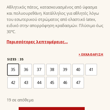
Αθλητικός πάτος, κατασκευασμένος από ύφασμα
και πολυουρεθάνη. Κατάλληλος για αθλητές λόγω
του εσωτερικού στρώματος από ελαστικό latex,
ειδικό στην απορρόφηση κραδασμών. Πλύσιμο έως
30℃.
Περισσότερες λεπτομέρειες…
ΕΚΚΑΘΆΡΙΣΗ
SIZES
: 35
35
36
37
38
39
40
41
42
43
44
45
46
47
19 σε απόθεμα
FRESH SPORT - PRESTIGE ποσότητα