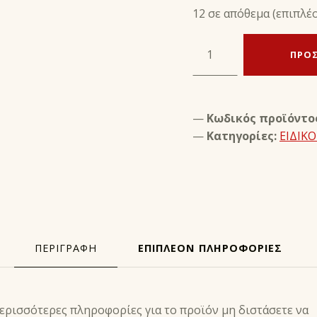
12 σε απόθεμα (επιπλέ
ΔΙΠΛΟ ΔΙΑΧΩΡΙΣΤΙΚΟ ΔΑΚΤΥΛΩΝ BIOGEL - PRESTISE ποσότητα
ΠΡΟΣ
Κωδικός προϊόντο
Κατηγορίες:
ΕΙΔΙΚΟ
ΠΕΡΙΓΡΑΦΉ
ΕΠΙΠΛΈΟΝ ΠΛΗΡΟΦΟΡΊΕΣ
Ή
περισσότερες πληροφορίες για το προϊόν μη διστάσετε να