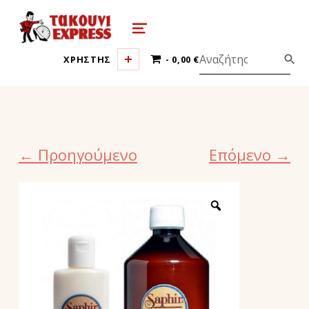
τακούνι εξπρές αθήνα-takoyni expr
MENU
0 ΠΡΟΪΌΝΤΑ
ΧΡΗΣΤΗΣ
0,00 €
← Προηγούμενο
Επόμενο →