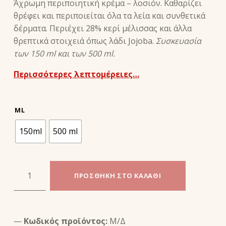
Άχρωμη περιποιητική κρέμα – λοσιόν. Καθαρίζει
θρέφει και περιποιείται όλα τα λεία και συνθετικά
δέρματα. Περιέχει 28% κερί μέλισσας και άλλα
θρεπτικά στοιχειά όπως λάδι Jojoba.
Συσκευασία
των 150 ml και των 500
ml.
Περισσότερες λεπτομέρειες…
ML
150ml
500 ml
ΚΡΕΜΑ ΓΙΑ ΔΕΡΜΑΤΑ CREME UNIVERSELLE - SAPHIR ποσότητα
ΠΡΟΣΘΉΚΗ ΣΤΟ ΚΑΛΆΘΙ
Κωδικός προϊόντος:
Μ/Δ