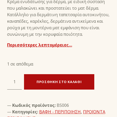
Κρέμα ενυδάτωσης για δέρμα, με ειδική σύσταση
που μαλακώνει και προστατεύει το ματ δέρμα.
Κατάλληλο για δερμάτινη ταπετσαρία αυτοκινήτου,
καναπέδες, καρέκλες, δερμάτινα αντικείμενα και
ρούχα με τη μοντέρνα ματ εμφάνιση που είναι
συνώνυμη με την κορυφαία ποιότητα.
Περισσότερες λεπτομέρειες…
1 σε απόθεμα
ΚΡΕΜΑ ΠΡΟΣΤΑΣΙΑΣ ΓΙΑ ΔΕΡΜΑΤΑ baume cuir mat - avel ποσότητα
ΠΡΟΣΘΉΚΗ ΣΤΟ ΚΑΛΆΘΙ
Κωδικός προϊόντος:
BS006
Κατηγορίες:
ΒΑΦΗ - ΠΕΡΙΠΟΙΗΣΗ
,
ΠΡΟΪΟΝΤΑ