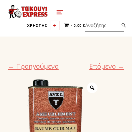
τακούνι εξπρές αθήνα-takoyni expr
MENU
0 ΠΡΟΪΌΝΤΑ
ΧΡΗΣΤΗΣ
0,00 €
← Προηγούμενο
Επόμενο →